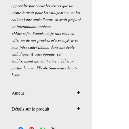
apprendre par coeur les lettres que lui-
même écrivait pour les villageois et, en les
collant l'une après l'autre, m'a­vait préparé
un interminable rouleau.
«Mais enfin, l'année où je suis venu en
ville, un de nos proches m'a envoyé, avec
mon frère cadet Lâdan, dans une école
catholique. A cette époque, cet
établissement qui était situé à Téhéran,
portait le nom d'École Supérieure Saint-
Louis.
Auteur
Nima Yushidj
Détails sur le produit
Traduction du persan et présentation par
Parviz Khazraî
Broché:
118 pages
Editeur :
Lettres Persanes (1 décembre