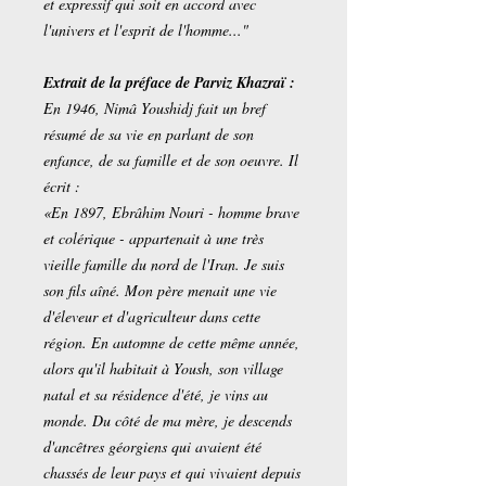
et expressif qui soit en accord avec
l'univers et l'esprit de l'homme..."
Extrait de la préface de Parviz Khazraï :
En 1946, Nimâ Youshidj fait un bref
résumé de sa vie en parlant de son
enfance, de sa famille et de son oeuvre. Il
écrit :
«En 1897, Ebrâhim Nouri - homme brave
et colérique - appartenait à une très
vieille famille du nord de l'Iran. Je suis
son fils aîné. Mon père menait une vie
d'éleveur et d'agriculteur dans cette
région. En automne de cette même année,
alors qu'il habitait à Yoush, son village
natal et sa résidence d'été, je vins au
monde. Du côté de ma mère, je descends
d'ancêtres géorgiens qui avaient été
chassés de leur pays et qui vivaient depuis