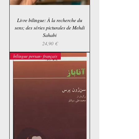
Livre bilingue: À la recherche du
sens; des séries picturales de Mehdi
Sahabi
Prix
24,90 €
bilingue persan- français