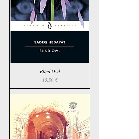
Blind Owl
Prix
13,50 €