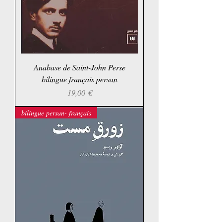
Anabase de Saint-John Perse
bilingue français persan
Prix
19,00 €
bilingue persan- français