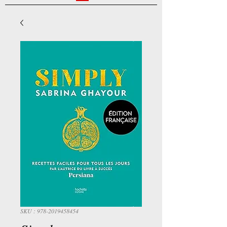
SKU : 978-2019458454