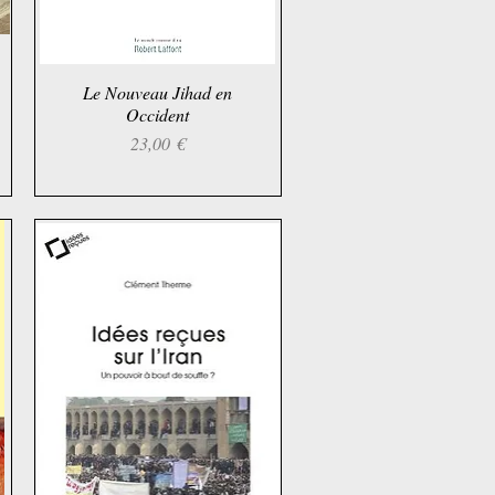
Le Nouveau Jihad en
Aperçu rapide
Occident
Prix
23,00 €