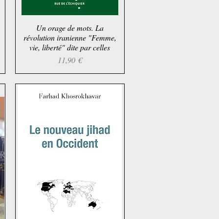
Un orage de mots. La
Aperçu rapide
révolution iranienne "Femme,
vie, liberté" dite par celles
Prix
11,90 €