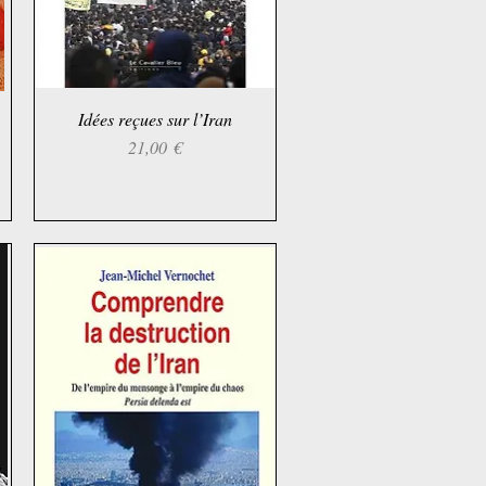
Idées reçues sur l’Iran
Aperçu rapide
Prix
21,00 €