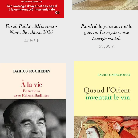
Farah Pahlavi Mémoires -
Aperçu rapide
Par-delà la puissance et la
Aperçu rapide
Nouvelle édition 2026
guerre: La mystérieuse
énergie sociale
Prix
23,90 €
Prix
21,90 €