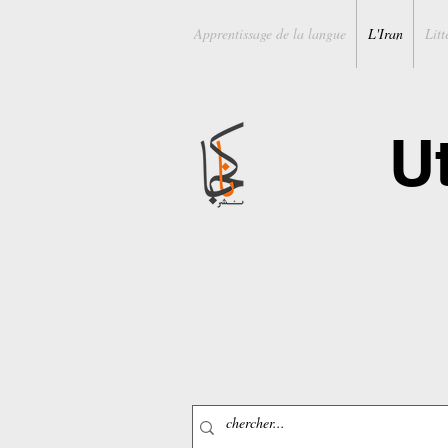
Apprentissage de la langue
L'Iran
Litt
U