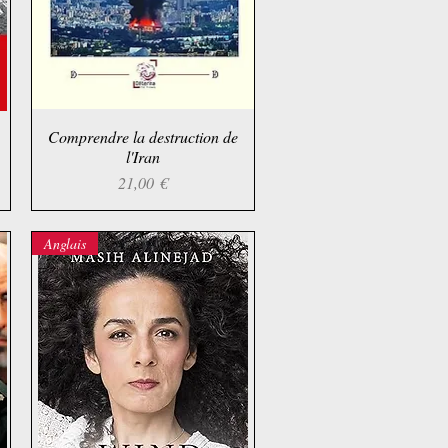
Comprendre la destruction de
Aperçu rapide
l'Iran
Prix
21,00 €
Anglais