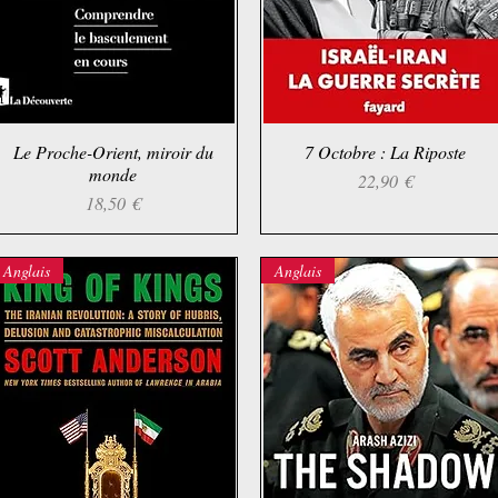
Le Proche-Orient, miroir du
Aperçu rapide
7 Octobre : La Riposte
Aperçu rapide
monde
Prix
22,90 €
Prix
18,50 €
Anglais
Anglais