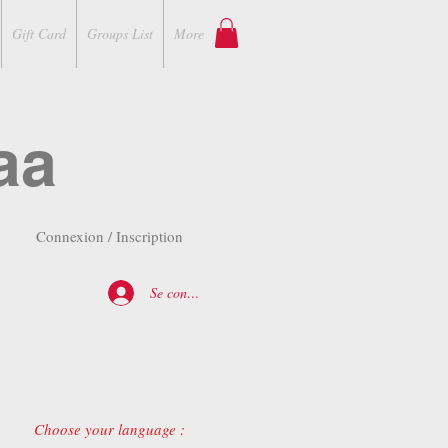
Gift Card
Groups List
More
aa
Connexion / Inscription
Se connecter
Choose your language :