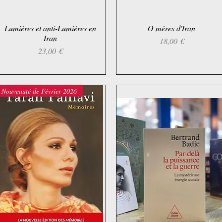
Lumières et anti-Lumières en
Aperçu rapide
O mères d'Iran
Aperçu rapide
Iran
Prix
18,00 €
Prix
23,00 €
Nouveauté de Février 2026