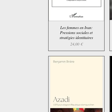
Les femmes en Iran:
Aperçu rapide
Pressions sociales et
stratégies identitaires
Prix
24,00 €