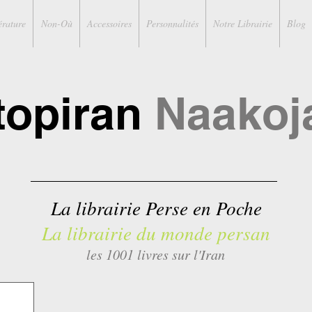
érature
Non-Où
Accessoires
Personnalités
Notre Librairie
Blog
topiran
Naakoj
La librairie Perse en Poche
La librairie du monde persan
les 1001 livres sur l'Iran