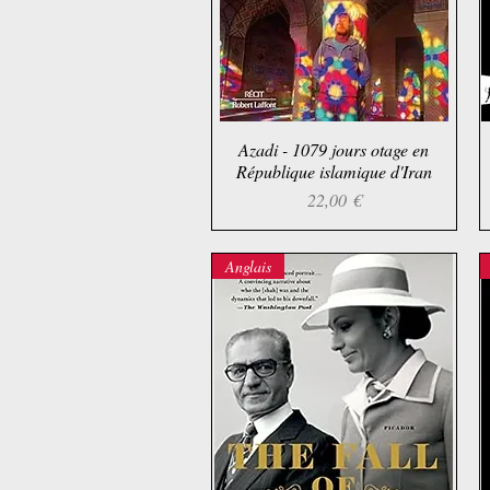
Azadi - 1079 jours otage en
Aperçu rapide
République islamique d'Iran
Prix
22,00 €
Anglais