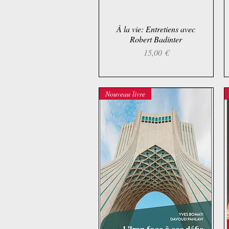
À la vie: Entretiens avec
Aperçu rapide
Robert Badinter
Prix
15,00 €
Nouveau livre