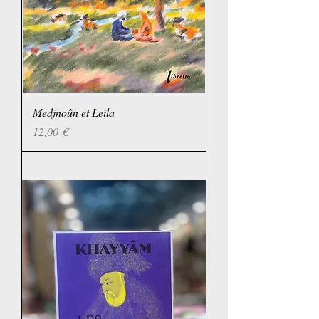
Medjnoûn et Leïla
Prix
12,00 €