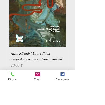
Afzal Kâshâni La tradition
néoplatonicienne en Iran médiéval
Prix
20,00 €
Phone
Email
Facebook