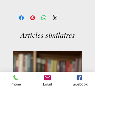
Langue
‏ : ‎ Français
LIB1 D.C_5
Nombre de pages
: ‎ 232 pages
ISBN-13
‏ : ‎ 979-1031807805
Articles similaires
Phone
Email
Facebook