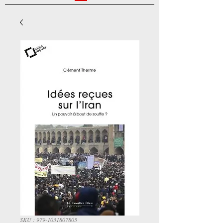
SKU : 979-1031807805