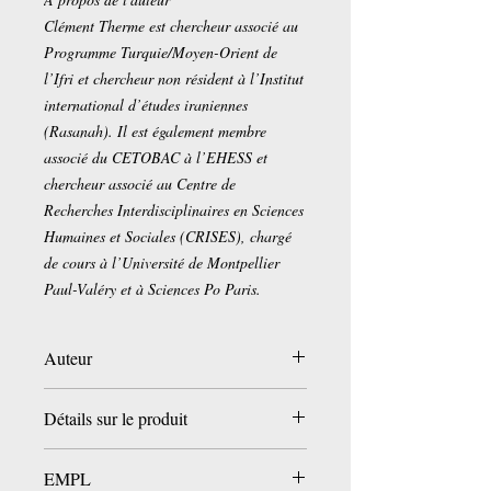
Clément Therme est chercheur associé au
Programme Turquie/­Moyen-Orient de
l’Ifri et chercheur non résident à l’Institut
international d’études iraniennes
(Rasanah). Il est également membre
associé du CETOBAC à l’EHESS et
chercheur associé au Centre de
Recherches Interdisciplinaires en Sciences
Humaines et Sociales (CRISES), chargé
de cours à l’Université de Montpellier
Paul-Valéry et à Sciences Po Paris.
Auteur
Clément Therme
Détails sur le produit
Éditeur
‏ : ‎ CAVALIER BLEU
EMPL
Date de publication
‏ : ‎ 28 août 2025