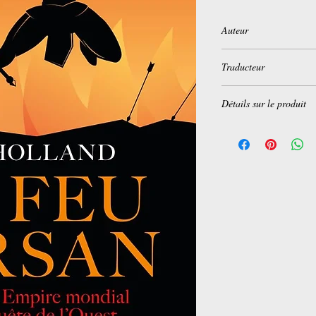
Auteur
Tom Holland
Traducteur
Yves du Raden
Détails sur le produit
Éditeur ‏ :
‎ Saint Simon
Date de publication ‏ :
Langue ‏ : ‎
Français
Nombre de pages‏ : ‎
347
ISBN-13 ‏ : ‎
978-23743