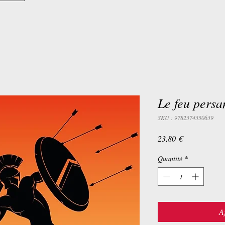
Le feu persa
SKU : 9782374350639
Prix
23,80 €
Quantité
*
A