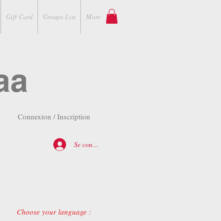
Gift Card
Groups List
More
aa
Connexion / Inscription
Se connecter
Choose your language :