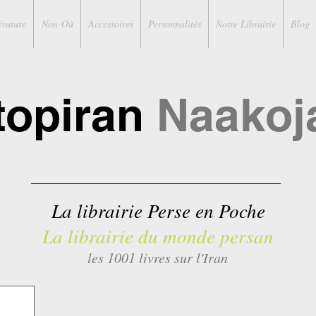
érature
Non-Où
Accessoires
Personnalités
Notre Librairie
Blog
topiran
Naakoj
La librairie Perse en Poche
La librairie du monde persan
les 1001 livres sur l'Iran