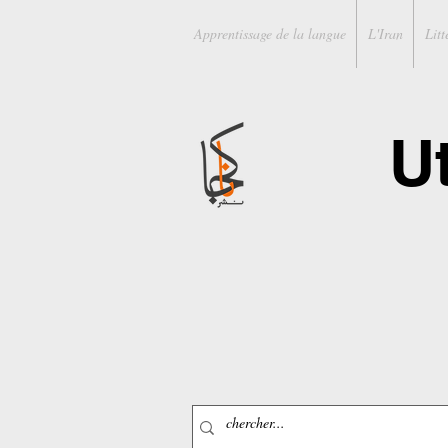
Apprentissage de la langue
L'Iran
Litt
U