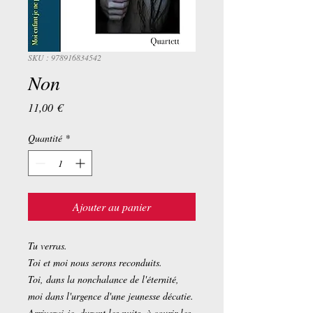
SKU : 978916834542
Non
Prix
11,00 €
Quantité
*
Ajouter au panier
Tu verras.
Toi et moi nous serons reconduits.
Toi, dans la nonchalance de l'éternité,
moi dans l'urgence d'une jeunesse décatie.
Arriverai-je, durant les nuits, à courir les