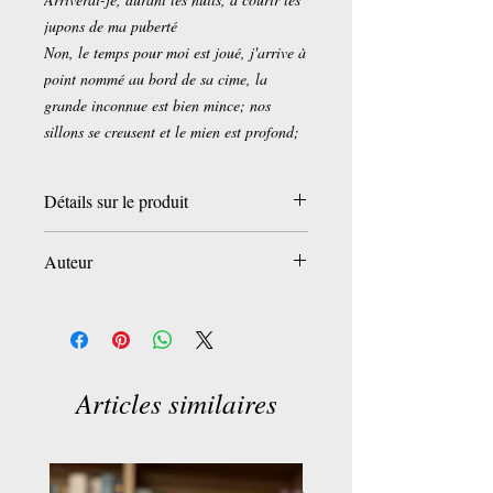
jupons de ma puberté
Non, le temps pour moi est joué, j'arrive à
point nommé au bord de sa cime, la
grande inconnue est bien mince; nos
sillons se creusent et le mien est profond;
Détails sur le produit
Éditeur ‏ : ‎ QUARTETT EDIT
Auteur
Date de publication ‏ : ‎ 15 janvier 2015
Langue ‏ : ‎ Français
Moreau
Nombre de pages ‏ : ‎ 96 pages
ISBN-13 ‏ : ‎ 978-2916834542
Articles similaires