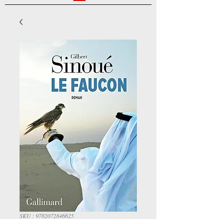
SKU : 9782072846625