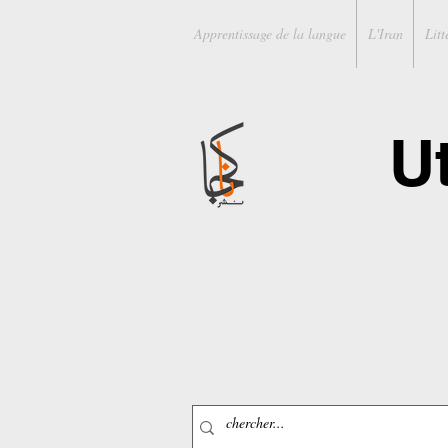
Apprentissage de la langue
L'Iran
Litt
U