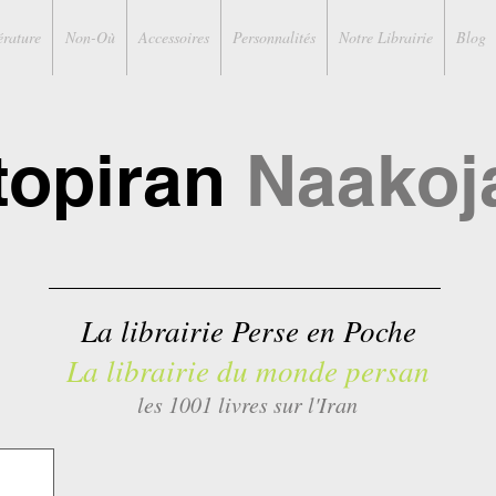
érature
Non-Où
Accessoires
Personnalités
Notre Librairie
Blog
topiran
Naakoj
La librairie Perse en Poche
La librairie du monde persan
les 1001 livres sur l'Iran