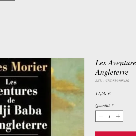
Les Aventur
Angleterre
SKU : 9782859408480
Prix
11,50 €
Quantité
*