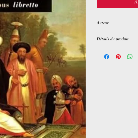
A
Auteur
James Morier
Détails du produit
Éditeur
‏ : ‎ Phébus (1
Langue
‏ : ‎ Français
Poche
‏ : ‎ 448 pages
ISBN-13
‏ : ‎ 978-285
Dimensions
‏ : ‎ 12.2 x