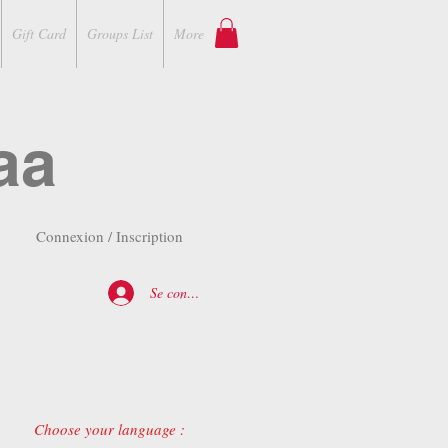
Gift Card
Groups List
More
aa
Connexion / Inscription
Se connecter
Choose your language :