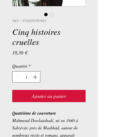
SKU : 9782070765683
Cinq histoires
cruelles
Prix
18,30 €
Quantité
*
Ajouter au panier
Quatrième de couverture
Mahmoud Dowlatabadi, né en 1940 à
Sabzévâr, près de Mashhâd, auteur de
nombreux récits et romans, apparaît