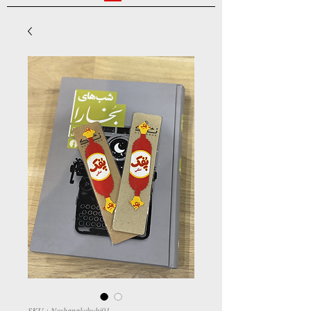
SKU : Neshanakchubi01