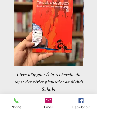
Livre bilingue: À la recherche du
Dans la maison d'un ta
sens; des séries picturales de Mehdi
Sahabi
Prix
24,90 €
Phone
Email
Facebook
Pour en savoir d'avantage sur les
livres et les auteurs