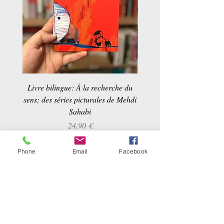
Livre bilingue: À la recherche du
Dans la maison d'un ta
sens; des séries picturales de Mehdi
Sahabi
Prix
24,90 €
Pour en savoir d'avantage sur les
Phone
Email
Facebook
livres et les auteurs