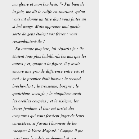
ma gloire et mon bonheur. "- J'ai bien de
la joie, me dit le calife en souriant, qu'on
vous ait donné un titre dont vous faites un
si bel usage. Mais apprenez-moi quelle
sorte de gens étaient vos frères : vous
ressemblaient-ils ?
- En aucune manière, lui répartis-je : ils
étaient tous plus babillards les uns que les
autres ; et, quant à la figure, il y avait
encore une grande différence entre eux et
moi : le premier était bossu ; le second,
brèche-dent ; le troisième, borgne ; le
quatrième, aveugle ; le cinquième avait
les oreilles coupées ; et le sixième, les
lèvres fendues. Il leur est arrivé des
aventures qui vous feraient juger de leurs
caractères, si j'avais l'honneur de les
raconter à Votre Majesté." Comme il me
parut que le calife ne demandait pas