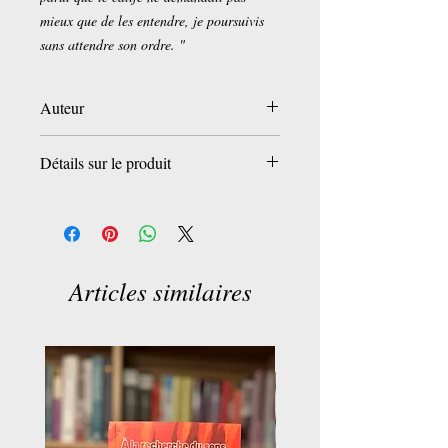
mieux que de les entendre, je poursuivis
sans attendre son ordre. "
Auteur
Antoine Galland
Détails sur le produit
Poche:
540 pages
Editeur :
Editions
Flammarion; Édition : Nouvelle (21 mai
2004)
Articles similaires
Collection :
Garnier Flammarion /
Littérature étrangère
Langue :
Français
ISBN-10:
2080712012
ISBN-13:
978-2080712011