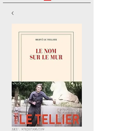
SKU : 9782073061539