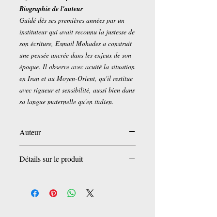
Biographie de l'auteur
Guidé dès ses premières années par un
instituteur qui avait reconnu la justesse de
son écriture, Esmail Mohades a construit
une pensée ancrée dans les enjeux de son
époque. Il observe avec acuité la situation
en Iran et au Moyen-Orient, qu'il restitue
avec rigueur et sensibilité, aussi bien dans
sa langue maternelle qu'en italien.
Auteur
Esmail Mohades
Détails sur le produit
Éditeur ‏ :
‎ Le Lys Bleu Editions
Date de publication ‏:
‎ 20 juillet 2025
Langue :
‎ Française
Nombre de pages ‏:
‎ 304 pages