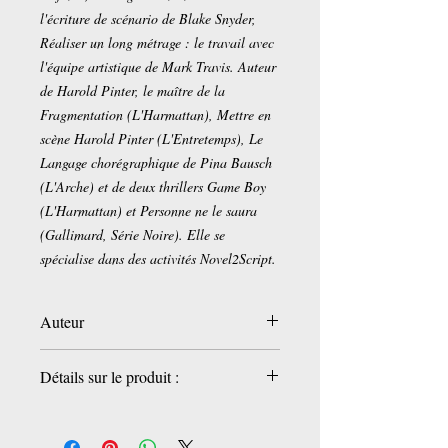
l'écriture de scénario de Blake Snyder,
Réaliser un long métrage : le travail avec
l'équipe artistique de Mark Travis. Auteur
de Harold Pinter, le maître de la
Fragmentation (L'Harmattan), Mettre en
scène Harold Pinter (L'Entretemps), Le
Langage chorégraphique de Pina Bausch
(L'Arche) et de deux thrillers Game Boy
(L'Harmattan) et Personne ne le saura
(Gallimard, Série Noire). Elle se
spécialise dans des activités Novel2Script.
Auteur
Brigitte Gauthier
Détails sur le produit :
Éditeur ‏ : ‎
ENTRETEMPS ED
Date de publication ‏ : ‎
5 mai 2025