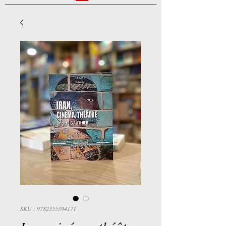
SKU : 9782355394171