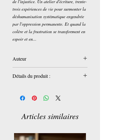
de l'injustice. Un atelier d'écriture, trente-
trois expériences de vie pour surmonter la
déshumanisation systématique engendrée
par l'oppression permanente. Et quand la
colère et la frustration se transforment en
espoir et en...
Auteur
Aoun iman
Détails du produit :
Éditeur
2013)
Langue
‏ : ‎ Français
ISBN-13
‏ : ‎ 978-2915037838
Articles similaires
Dimensions
‏ : ‎ 14 x 0.8 x 20 cm