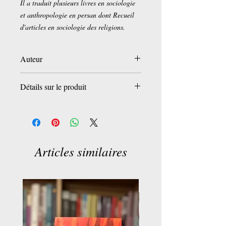
Il a traduit plusieurs livres en sociologie
et anthropologie en persan dont Recueil
d'articles en sociologie des religions.
Auteur
Alireza Khoddami
Détails sur le produit
Broché:
232 pages
Editeur :
Editions L'Harmattan (1 février
2016)
Collection :
L'Iran en transition
Articles similaires
Langue :
Français
ISBN-10:
2343079854
ISBN-13:
978-2343079851
Dimensions du produit:
15,5 x 1,5 x 24
cm