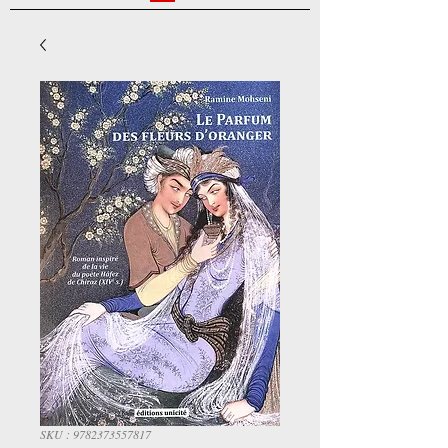
SKU : 9782373557817