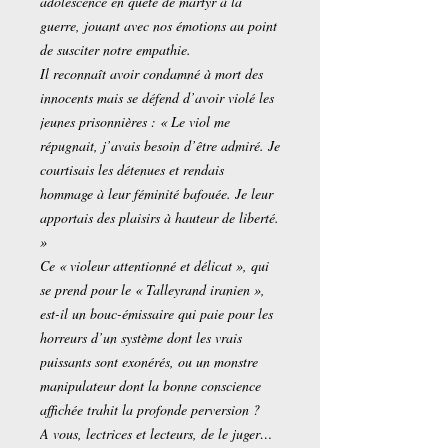
adolescence en quête de martyr à la
guerre, jouant avec nos émotions au point
de susciter notre empathie.
Il reconnaît avoir condamné à mort des
innocents mais se défend d’avoir violé les
jeunes prisonnières : « Le viol me
répugnait, j’avais besoin d’être admiré. Je
courtisais les détenues et rendais
hommage à leur féminité bafouée. Je leur
apportais des plaisirs à hauteur de liberté.
»
Ce « violeur attentionné et délicat », qui
se prend pour le « Talleyrand iranien »,
est-il un bouc-émissaire qui paie pour les
horreurs d’un système dont les vrais
puissants sont exonérés, ou un monstre
manipulateur dont la bonne conscience
affichée trahit la profonde perversion ?
A vous, lectrices et lecteurs, de le juger…