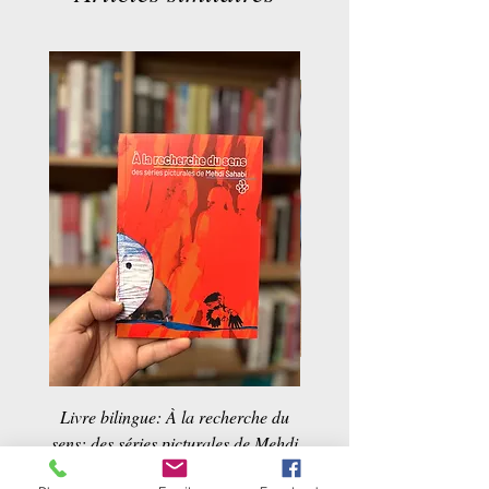
Livre bilingue: À la recherche du
Dans la maison d'un ta
sens; des séries picturales de Mehdi
Sahabi