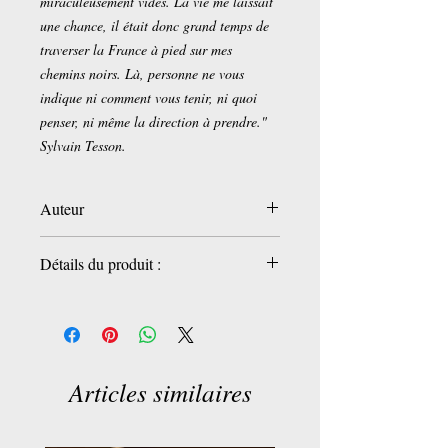
miraculeusement vides. La vie me laissait
une chance, il était donc grand temps de
traverser la France à pied sur mes
chemins noirs. Là, personne ne vous
indique ni comment vous tenir, ni quoi
penser, ni même la direction à prendre."
Sylvain Tesson.
Auteur
Sylvain Tesson
Détails du produit :
Éditeur
‏ : ‎ Folio (7 février 2019)
Langue
‏ : ‎ Français
Poche
‏ : ‎ 176 pages
ISBN-13
‏ : ‎ 978-2072823428
Articles similaires
Dimensions
‏ : ‎ 10.8 x 1.1 x 17.8 cm