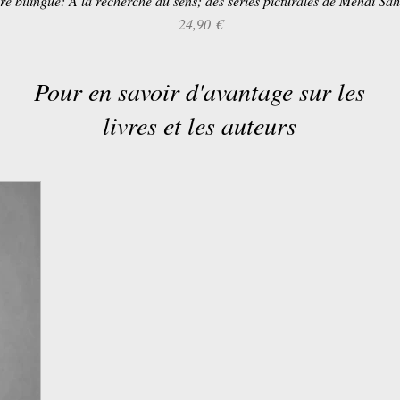
re bilingue: À la recherche du sens; des séries picturales de Mehdi Sa
Prix
24,90 €
Pour en savoir d'avantage sur les
livres et les auteurs