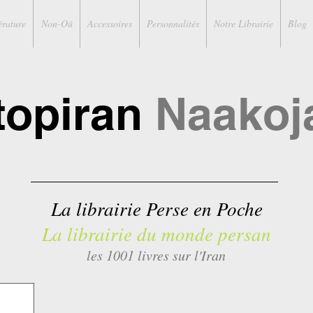
érature
Non-Où
Accessoires
Personnalités
Notre Librairie
Blog
topiran
Naakoj
La librairie Perse en Poche
La librairie du monde persan
les 1001 livres sur l'Iran