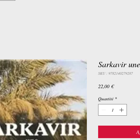
Sarkavir une
SKU : 9782140279287
Prix
22,00 €
Quantité
*
A