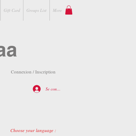
Gift Card
Groups List
More
aa
Connexion / Inscription
Se connecter
Choose your language :