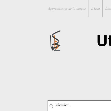
Apprentissage de la langue
L'Iran
Litt
U