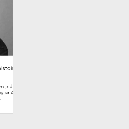
histoire
es jardins
.