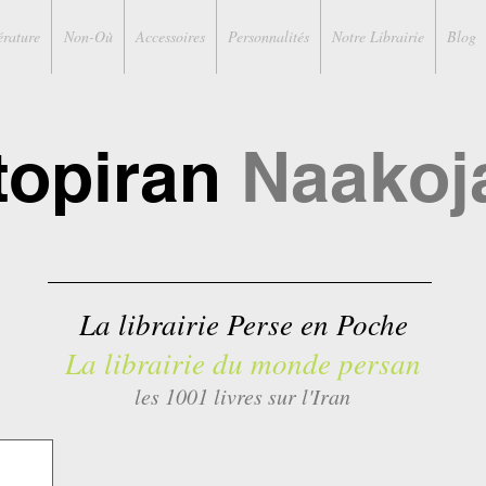
érature
Non-Où
Accessoires
Personnalités
Notre Librairie
Blog
topiran
Naakoj
La librairie Perse en Poche
La librairie du monde persan
les 1001 livres sur l'Iran