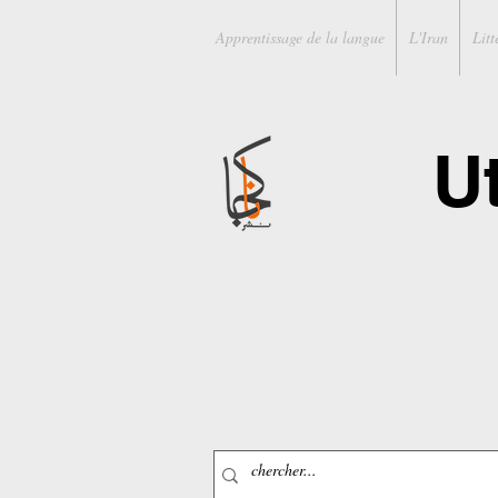
Apprentissage de la langue
L'Iran
Litt
U