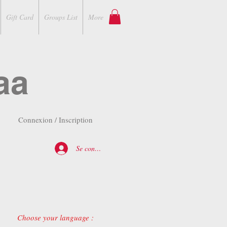
Gift Card
Groups List
More
aa
Connexion / Inscription
Se connecter
Choose your language :