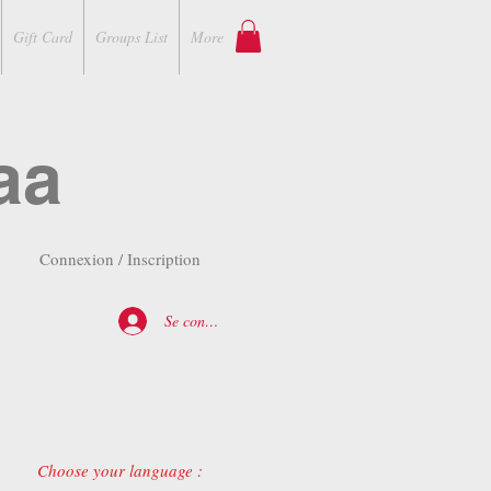
Gift Card
Groups List
More
aa
Connexion / Inscription
Se connecter
Choose your language :