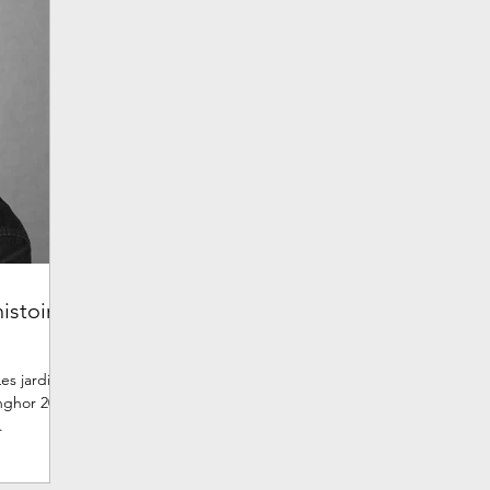
histoire
es jardins
.