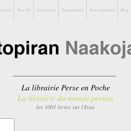
érature
Non-Où
Accessoires
Personnalités
Notre Librairie
Blog
topiran
Naakoj
La librairie Perse en Poche
La librairie du monde persan
les 1001 livres sur l'Iran