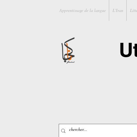
Apprentissage de la langue
L'Iran
Litt
U