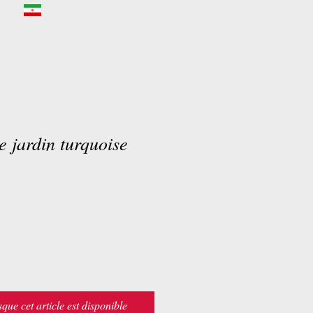
te jardin turquoise
sque cet article est disponible