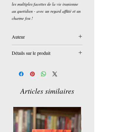
les multiples facettes de la vie iranienne
au quotidien - avec un regard affûté et un
charme fou !
Auteur
Zoyâ Pirzâd
Détails sur le produit
Poche:
316 pages
Editeur :
Le Livre de Poche (27 août
2008)
Collection :
Littérature & Documents
Articles similaires
Langue :
Français
ISBN-10:
225312446X
ISBN-13:
978-2253124467