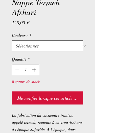
Nappe Termeh
Afshari
Prix
128,00 €
Couleur :
*
Quantité
*
Rupture de stock
Me notifier lorsque cet article est disponible
La fabrication du cachemire iranien,
appelé termeh, remonte à environ 400 ans
à l'époque Safavide. A l’époque, dans