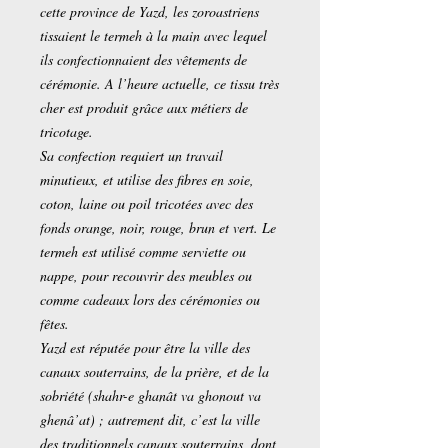
cette province de Yazd, les zoroastriens
tissaient le termeh à la main avec lequel
ils confectionnaient des vêtements de
cérémonie. A l’heure actuelle, ce tissu très
cher est produit grâce aux métiers de
tricotage.
Sa confection requiert un travail
minutieux, et utilise des fibres en soie,
coton, laine ou poil tricotées avec des
fonds orange, noir, rouge, brun et vert. Le
termeh est utilisé comme serviette ou
nappe, pour recouvrir des meubles ou
comme cadeaux lors des cérémonies ou
fêtes.
Yazd est réputée pour être la ville des
canaux souterrains, de la prière, et de la
sobriété (shahr-e ghanât va ghonout va
ghenâ’at) ; autrement dit, c’est la ville
des traditionnels canaux souterrains, dont