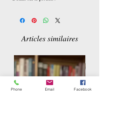
Termeh Nappe de Yazd
Carré 100x100cm
14 couleurs
densité : 360 x 42
Articles similaires
Soie synthétique
Phone
Email
Facebook