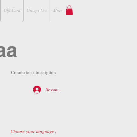
Gift Card
Groups List
More
aa
Connexion / Inscription
Se connecter
Choose your language :