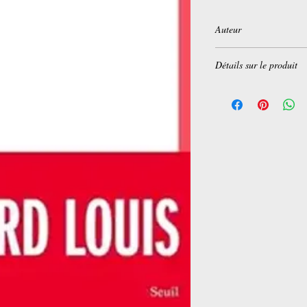
Auteur
Edouard Louis
Détails sur le produit
Éditeur
‏ : ‎ SEUIL (26
Langue
‏ : ‎ Français
Broché
‏ : ‎ 180 pages
ISBN-13
‏ : ‎ 978-202
Dimensions
‏ : ‎ 13.4 x