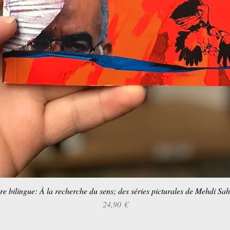
re bilingue: À la recherche du sens; des séries picturales de Mehdi Sa
Aperçu rapide
Prix
24,90 €