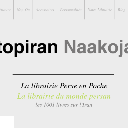
érature
Non-Où
Accessoires
Personnalités
Notre Librairie
Blog
topiran
Naakoj
La librairie Perse en Poche
La librairie du monde persan
les 1001 livres sur l'Iran