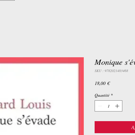
Monique s'é
SKU : 9782021483468
Prix
18,00 €
Quantité
*
A