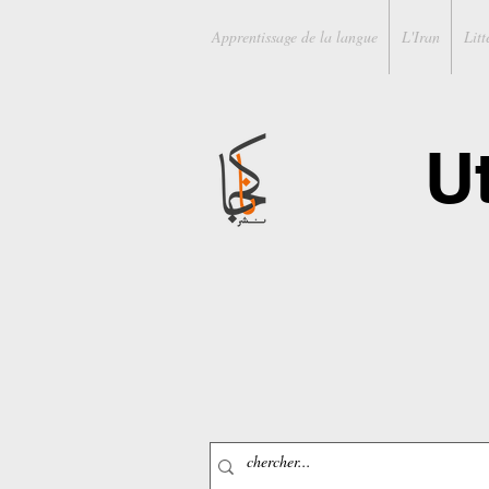
Apprentissage de la langue
L'Iran
Litt
U