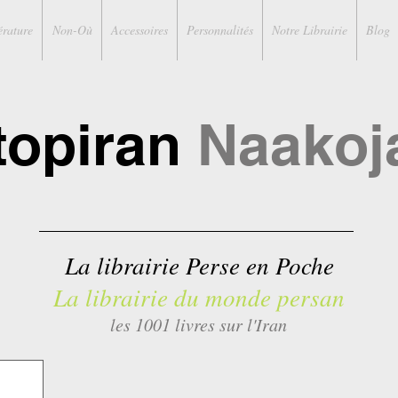
érature
Non-Où
Accessoires
Personnalités
Notre Librairie
Blog
topiran
Naakoj
La librairie Perse en Poche
La librairie du monde persan
les 1001 livres sur l'Iran