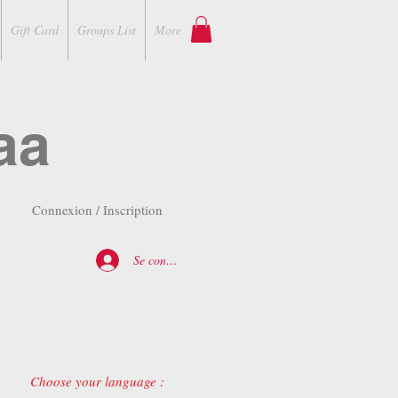
Gift Card
Groups List
More
aa
Connexion / Inscription
Se connecter
Choose your language :