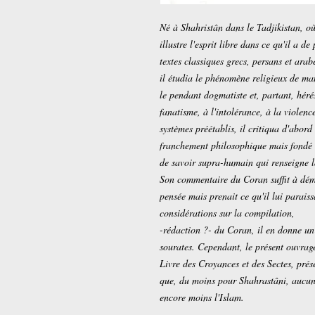
Né à Shahristân dans le Tadjikistan, où
illustre l'esprit libre dans ce qu'il a d
textes classiques grecs, persans et arab
il étudia le phénomène religieux de man
le pendant dogmatiste et, partant, héré
fanatisme, à l'intolérance, à la violenc
systèmes préétablis, il critiqua d'abor
franchement philosophique mais fondé d
de savoir supra-humain qui renseigne 
Son commentaire du Coran suffit à démo
pensée mais prenait ce qu'il lui paraiss
considérations sur la compilation,
-rédaction ?- du Coran, il en donne u
sourates. Cependant, le présent ouvrage
Livre des Croyances et des Sectes, prése
que, du moins pour Shahrastâni, aucune
encore moins l'Islam.