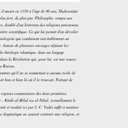
 il meurt en 1158 à l'âge de 90 ans, Shahrastâni
e plus fort, de plus pur. Philosophe, rompu aux
es, doublé d'un historien des religions précurseur,
ière scientifique. Ce qui lui permit d'en dévoiler
siologiste qui conduisent inévitablement au
e. Auteur de plusieurs ouvrages réfutant les
d la théologie islamique, dans un langage
ans la Révélation qui, pour lui, est une source
la Raison.
ntrer qu'il ne se soumettait à aucune école de
ait bon et bien là où il le trouvait. Partant de
n copieux commentaire des deux premières
 : Kitäb al-Milal wa al-Nihal, textuellement le
nté et traduit ici par J.-C. Vadet suffit à montrer
 dogmatique ne saurait contenir une religion, et