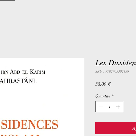
Les Dissiden
SKU : 9782705302139
Prix
38,00 €
Quantité
*
A