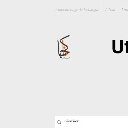
Apprentissage de la langue
L'Iran
Litt
U