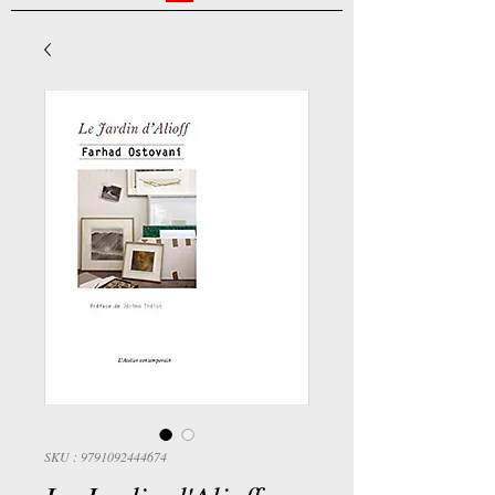
SKU : 9791092444674