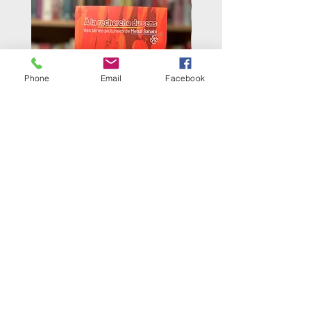
Phone
Email
Facebook
Livre bilingue: À la recherche du
Dans la maison d'un ta
sens; des séries picturales de Mehdi
Sahabi
Prix
24,90 €
Pour en savoir d'avantage sur les
livres et les auteurs