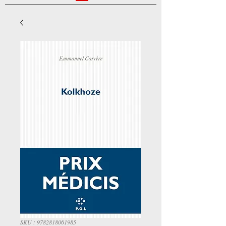
SKU : 9782818061985