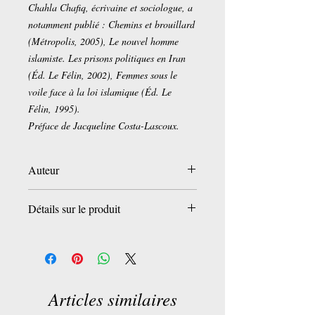
Chahla Chafiq, écrivaine et sociologue, a
notamment publié : Chemins et brouillard
(Métropolis, 2005), Le nouvel homme
islamiste. Les prisons politiques en Iran
(Éd. Le Félin, 2002), Femmes sous le
voile face à la loi islamique (Éd. Le
Félin, 1995).
Préface de Jacqueline Costa-Lascoux.
Auteur
Chahla Beski-Chafiq
Détails sur le produit
Broché:
272 pages
Editeur :
Presses Universitaires de
France - PUF; Édition : 1 (5 mars 2011)
Collection :
Partage du savoir
Articles similaires
Langue :
Français
ISBN-10:
2130587925