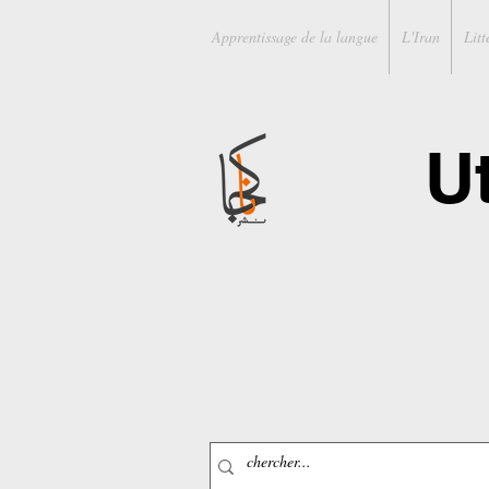
Apprentissage de la langue
L'Iran
Litt
U