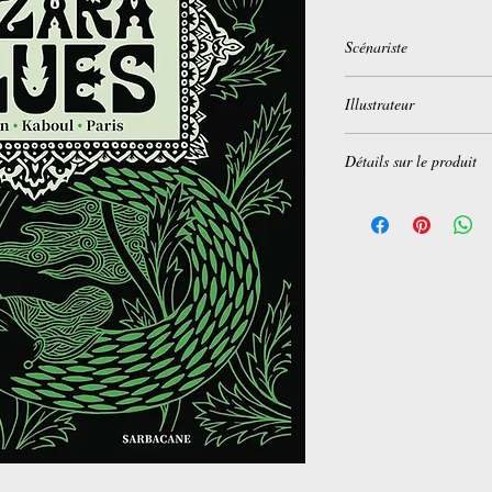
Scénariste
Reza Sahibdad
Illustrateur
Yann Damezin
Détails sur le produit
Éditeur
‏ : ‎ SARBACA
Date de publication
‏ :
Édition‎ Illustrée
Langue
‏ : ‎ Français
Nombre de pages
‏ : ‎ 
ISBN-13 ‏ : ‎ 978-23