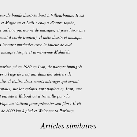
eur de bande dessinée basé à Villeurbanne. Il est
et Majnoun et Leïli : chants d'outre-tombe,
par ailleurs passionné de musique, et joue lui-même
ment à corde iranien). Il mêle dessin et musique
et lectures musicales avec le joueur de oud
de musique turque et arménienne Mahaleb.
énariste né en 1980 en Iran, de parents immigrés
r à l'âge de neuf ans dans des ateliers de
ulte, il réalise deux courts métrages qui seront
ionaux, sur les enfants sans papiers en Iran, une
t ensuite à Kaboul où il travaille pour la
e Pape au Vatican pour présenter son film ! Il vit
ur de 8000 km à pied et Welcome to Paristan.
Articles similaires