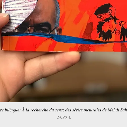
re bilingue: À la recherche du sens; des séries picturales de Mehdi Sa
Aperçu rapide
Prix
24,90 €