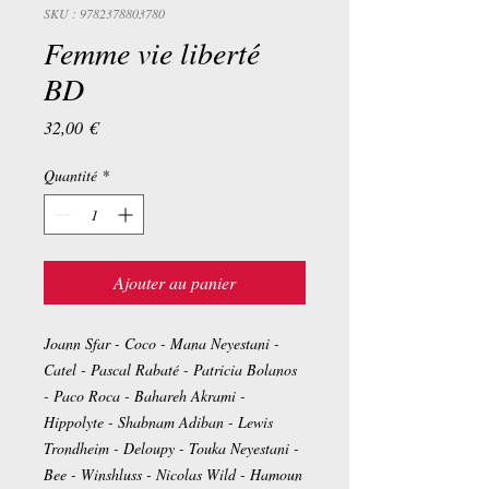
SKU : 9782378803780
Femme vie liberté
BD
Prix
32,00 €
Quantité
*
Ajouter au panier
Joann Sfar - Coco - Mana Neyestani -
Catel - Pascal Rabaté - Patricia Bolanos
- Paco Roca - Bahareh Akrami -
Hippolyte - Shabnam Adiban - Lewis
Trondheim - Deloupy - Touka Neyestani -
Bee - Winshluss - Nicolas Wild - Hamoun