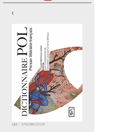
SKU : 9782366125139