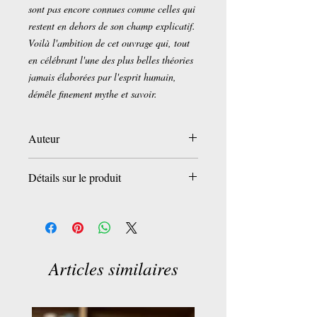
sont pas encore connues comme celles qui
restent en dehors de son champ explicatif.
Voilà l'ambition de cet ouvrage qui, tout
en célébrant l'une des plus belles théories
jamais élaborées par l'esprit humain,
démêle finement mythe et savoir.
Auteur
Jean-Philippe Uzan
Détails sur le produit
Éditeur
‏ : ‎ FLAMMARION (3 février
2021)
Langue
‏ : ‎ Français
Poche
‏ : ‎ 304 pages
Articles similaires
ISBN-13
‏ : ‎ 9782081511040
Dimensions
‏ : ‎ 10.8 x 1.3 x 17.6 cm