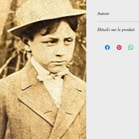
Auteur
Albert Cohen
Détails sur le produit
Éditeur
‏ : ‎ FOLIO (11
Langue
‏ : ‎ Français
Poche
‏ : ‎ 212 pages
ISBN-13
‏ : ‎ 978-207
Dimensions
‏ : ‎ 11.2 x