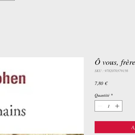
Ô vous, frèr
SKU : 9782070379156
Prix
7,80 €
Quantité
*
A