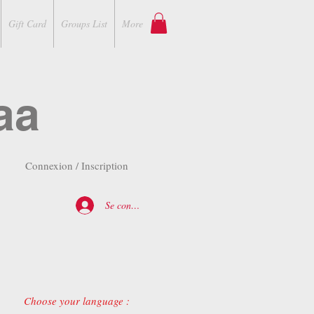
Gift Card
Groups List
More
aa
Connexion / Inscription
Se connecter
Choose your language :