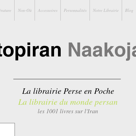
érature
Non-Où
Accessoires
Personnalités
Notre Librairie
Blog
topiran
Naakoj
La librairie Perse en Poche
La librairie du monde persan
les 1001 livres sur l'Iran