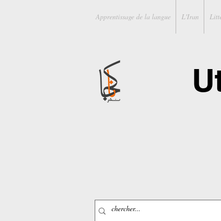
Apprentissage de la langue
L'Iran
Litt
U