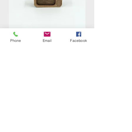
Clip photo tv
Phone
Email
Facebook
Rupture de stock