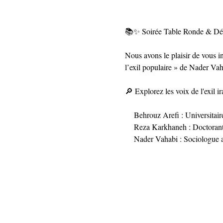
📚✨ Soirée Table Ronde & Déd
Nous avons le plaisir de vous inv
l’exil populaire » de Nader Va
🔎 Explorez les voix de l'exil i
    Behrouz Arefi : Universitaire
    Reza Karkhaneh : Doctorant
    Nader Vahabi : Sociologue 