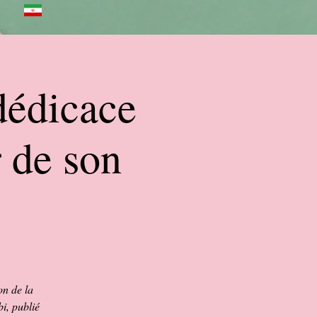
dédicace
 de son
on de la
bi, publié