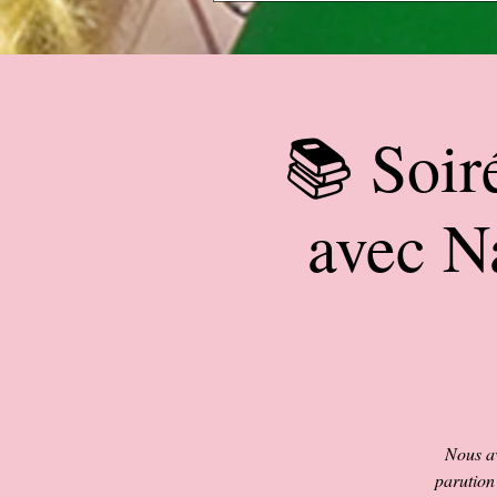
📚 Soir
avec N
Nous av
parution 