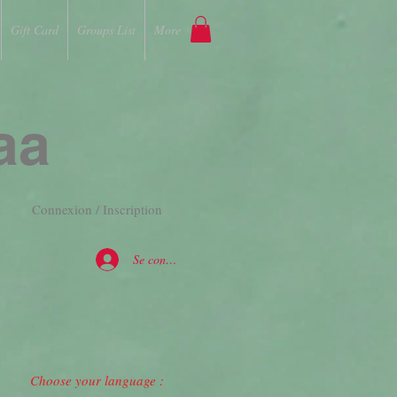
Gift Card
Groups List
More
aa
Connexion / Inscription
Se connecter
Choose your language :