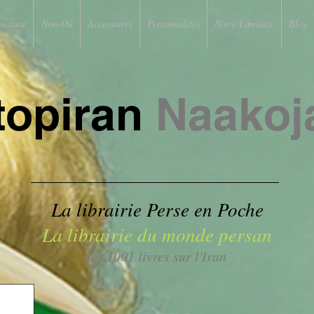
érature
Non-Où
Accessoires
Personnalités
Notre Librairie
Blog
topiran
Naakoj
La librairie Perse en Poche
La librairie du monde persan
les 1001 livres sur l'Iran