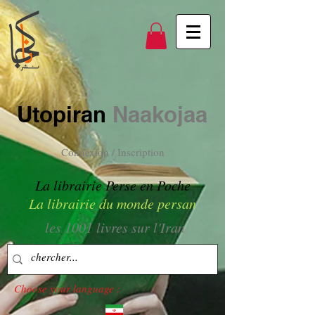
Utopiran
Naakojaa
Connexion / Inscription
La librairie Perse en Poche
La librairie du monde persan
les 1001 livres sur l'Iran
Choose your language :