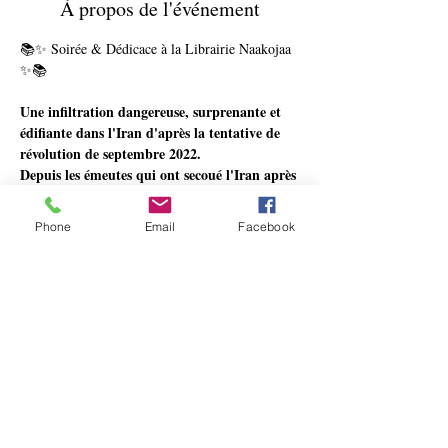
À propos de l'événement
📚✨ Soirée & Dédicace à la Librairie Naakojaa 
✨📚
Une infiltration dangereuse, surprenante et 
édifiante dans l'Iran d'après la tentative de 
révolution de septembre 2022.
Depuis les émeutes qui ont secoué l'Iran après 
la mort de Mahsa Amini en septembre 2022, 
les journalistes occidentaux n'obtiennent plus 
Phone
Email
Facebook
de visas pour la République islamique. Alors, 
quand on est grand reporter, française, 
connue pour avoir défendu une chrétienne 
condamnée à mort au Pakistan, vouloir s'y 
rendre confine à la folie.
Touriste pendant la journée sous la 
surveillance d'un guide dans le cadre d'un 
voyage organisé en compagnie de Colette et 
son pendule, Anne-Isabelle Tollet s'aventure 
clandestinement la nuit à la rencontre d'un 
peuple étouffé par des dogmes religieux et 