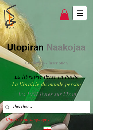
Utopiran
Naakojaa
Connexion / Inscription
La librairie Perse en Poche
La librairie du monde persan
les 1001 livres sur l'Iran
Choose your language :