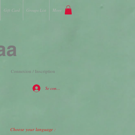
Gift Card
Groups List
More
aa
Connexion / Inscription
Se connecter
Choose your language :