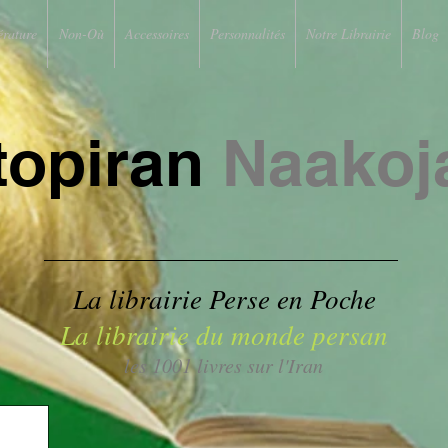
érature
Non-Où
Accessoires
Personnalités
Notre Librairie
Blog
topiran
Naakoj
La librairie Perse en Poche
La librairie du monde persan
les 1001 livres sur l'Iran