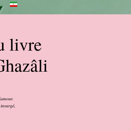
 livre
Ghazâli
'amour.
 insurgé,