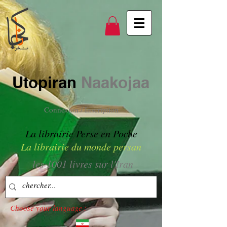
Utopiran
Naakojaa
Connexion / Inscription
La librairie Perse en Poche
La librairie du monde persan
les 1001 livres sur l'Iran
Choose your language :