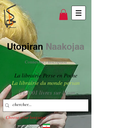
Utopiran
Naakojaa
Connexion / Inscription
La librairie Perse en Poche
La librairie du monde persan
les 1001 livres sur l'Iran
Choose your language :