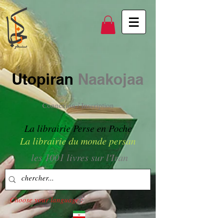
Utopiran
Naakojaa
Connexion / Inscription
La librairie Perse en Poche
La librairie du monde persan
les 1001 livres sur l'Iran
Choose your language :