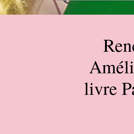
Renc
Améli
livre 