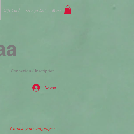
Gift Card
Groups List
More
aa
Connexion / Inscription
Se connecter
Choose your language :