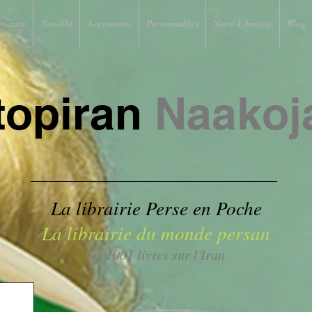
érature
Non-Où
Accessoires
Personnalités
Notre Librairie
Blog
topiran
Naakoj
La librairie Perse en Poche
La librairie du monde persan
les 1001 livres sur l'Iran