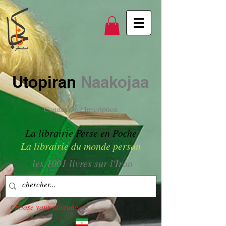
Utopiran
Naakojaa
Connexion / Inscription
La librairie Perse en Poche
La librairie du monde persan
les 1001 livres sur l'Iran
Choose your language :